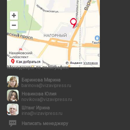
Менеджеры по полиграфии:
Баринова Марина
barinova@vizavipress.ru
Новикова Юлия
novikova@vizavipress.ru
Штанг Ирина
irina@vizavipress.ru
Написать менеджеру