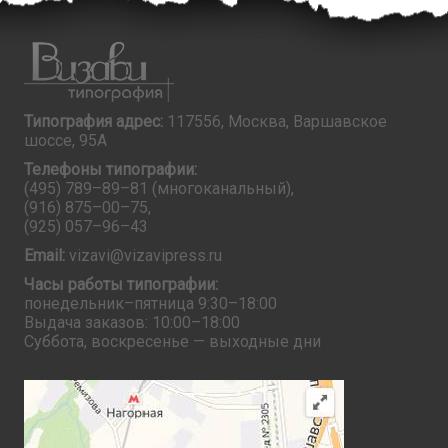
Типография адрес:
117556, Москва, Варшавское
шоссе, 95А
Телефоны типографии:
(495) 789–89–81
(многоканальный),
(916) 875–00–75
,
(925) 057–96–43
Email:
vizavi@vizavipress.ru
Часы работы типографии:
понедельник–пятница 9:30–18:00
Выдача заказов: 10:00–18:00
Суббота, воскресенье — выходные дни