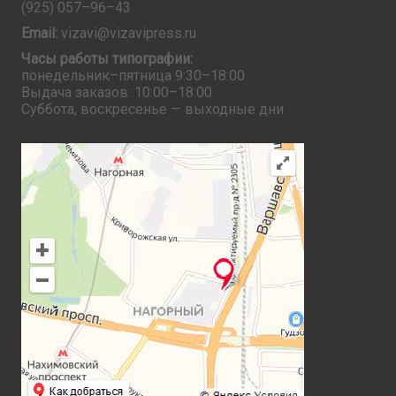
(925) 057–96–43
Email:
vizavi@vizavipress.ru
Часы работы типографии:
понедельник–пятница 9:30–18:00
Выдача заказов: 10:00–18:00
Суббота, воскресенье — выходные дни