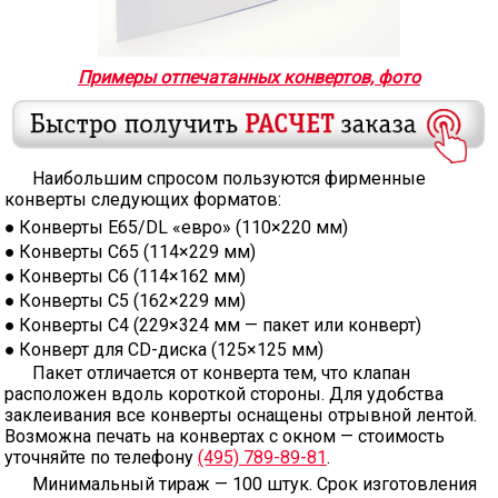
Примеры отпечатанных конвертов, фото
Наибольшим спросом пользуются фирменные
конверты следующих форматов:
Конверты Е65/DL «евро» (110×220 мм)
Конверты С65 (114×229 мм)
Конверты С6 (114×162 мм)
Конверты С5 (162×229 мм)
Конверты С4 (229×324 мм — пакет или конверт)
Конверт для CD-диска (125×125 мм)
Пакет отличается от конверта тем, что клапан
расположен вдоль короткой стороны. Для удобства
заклеивания все конверты оснащены отрывной лентой.
Возможна печать на конвертах с окном — стоимость
уточняйте по телефону
(495) 789-89-81
.
Минимальный тираж — 100 штук. Срок изготовления