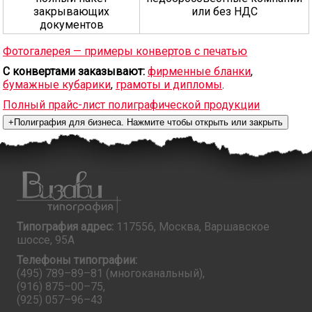
закрывающих
или без НДС
документов
Фотогалерея — примеры конвертов с печатью
С конвертами заказывают:
фирменные бланки
,
бумажные кубарики
,
грамоты и дипломы
.
Полный прайс-лист полиграфической продукции
Типография адрес:
117556, Москва, Варшавское
шоссе, 95А
Телефоны типографии:
(495) 789–89–81
(многоканальный),
(916) 875–00–75
,
(925) 057–96–43