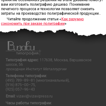
вам изготовить полиграфию дешево. Понимание
печатного процесса и технологии позволяет снизить
затраты на производство полиграфической продукции...
Читайте продолжение статьи «
Как разумно
сэкономить при заказе полиграфии
»
Типография адрес:
117638, Москва, Варшавское
шоссе, 56
проходная Институт Металлургии
Телефоны типографии:
(495) 789–89–81
(многоканальный),
(916) 875–00–75
,
(925) 057–96–43
Email:
vizavi@vizavipress.ru
Часы работы типографии: