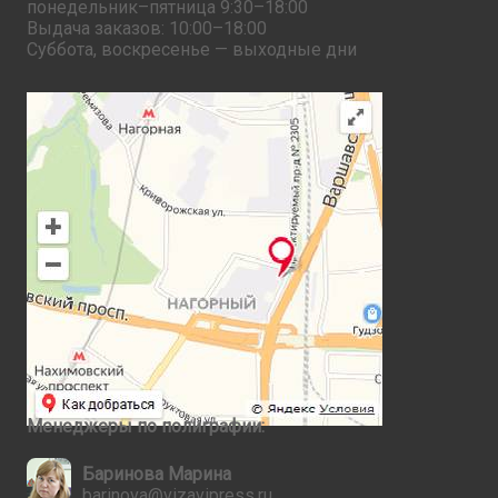
понедельник–пятница 9:30–18:00
Выдача заказов: 10:00–18:00
Суббота, воскресенье — выходные дни
Менеджеры по полиграфии:
Баринова Марина
barinova@vizavipress.ru