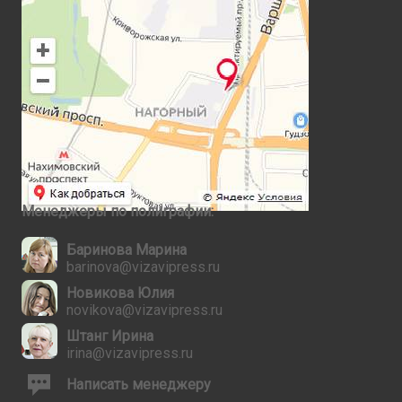
Менеджеры по полиграфии:
Баринова Марина
barinova@vizavipress.ru
Новикова Юлия
novikova@vizavipress.ru
Штанг Ирина
irina@vizavipress.ru
Написать менеджеру