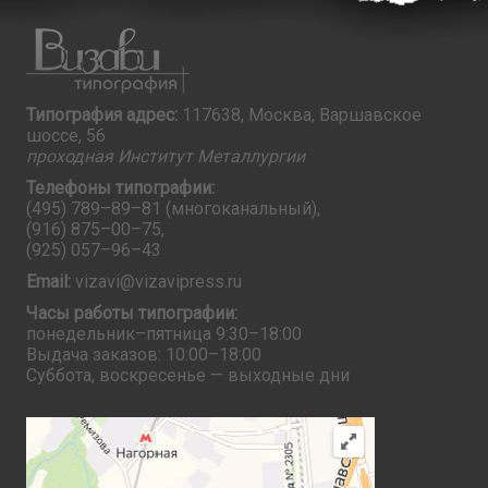
Типография адрес:
117638, Москва, Варшавское
шоссе, 56
проходная Институт Металлургии
Телефоны типографии:
(495) 789–89–81
(многоканальный),
(916) 875–00–75
,
(925) 057–96–43
Email:
vizavi@vizavipress.ru
Часы работы типографии:
понедельник–пятница 9:30–18:00
Выдача заказов: 10:00–18:00
Суббота, воскресенье — выходные дни