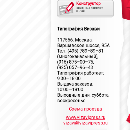
Конструктор
визитных карточек
онлайн
Типография Визави
117556, Москва,
Варшавское шоссе, 95А
Тел.:
(495) 789–89–81
(многоканальный),
(916) 875–00–75
,
(925) 057–96–43
Типография работает:
9:30—18:00
Выдача заказов:
10:00—18:00
Выходные дни: суббота,
воскресенье
Схема проезда
www.vizavipress.ru
vizavi@vizavipress.ru