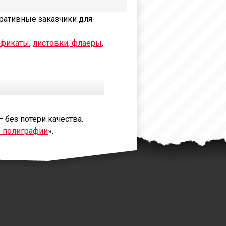
ративные заказчики для
ификаты
,
листовки, флаеры
,
 без потери качества.
е полиграфии
».