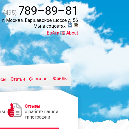
789–89–81
(495)
г. Москва, Варшавское шоссе д. 56
Мы в соцсетях:
Войти
About
Файлы
Словарь
Статьи
осы
Отзывы
ым
о работе нашей
типографии