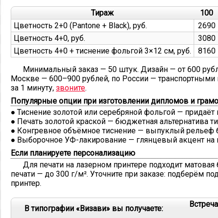
Тираж
100
Цветность 2+0 (Pantone + Black), руб.
2690
Цветность 4+0, руб.
3080
Цветность 4+0 + тиснение фольгой 3×12 см, руб.
8160
Минимальный заказ — 50 штук. Дизайн — от 600 руб
Москве — 600–900 рублей, по России — транспортными 
за 1 минуту,
звоните
.
Популярные опции при изготовлении дипломов и грамо
Тиснение золотой или серебряной фольгой
— придаёт 
Печать золотой краской
— бюджетная альтернатива т
Конгревное объёмное тиснение
— выпуклый рельеф б
Выборочное УФ-лакирование
— глянцевый акцент на 
Если планируете персонализацию
Для печати на лазерном принтере подходит матовая б
печати — до 300 г/м². Уточните при заказе: подберём 
принтер.
Встреч
В типографии «Визави» вы получаете: