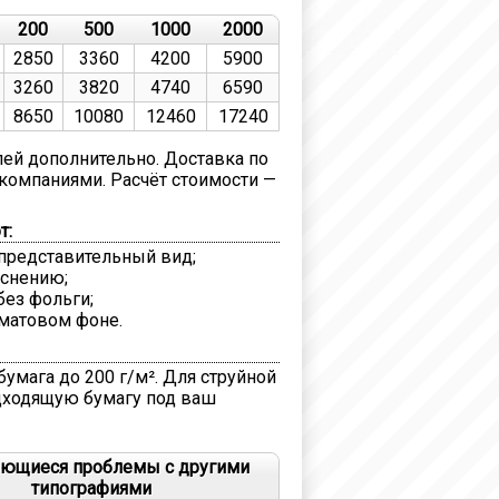
200
500
1000
2000
2850
3360
4200
5900
3260
3820
4740
6590
8650
10080
12460
17240
лей дополнительно. Доставка по
компаниями. Расчёт стоимости —
т:
представительный вид;
иснению;
ез фольги;
матовом фоне.
умага до 200 г/м². Для струйной
подходящую бумагу под ваш
ающиеся проблемы с другими
типографиями