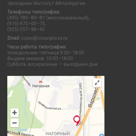
проходная Институт Металлургии
Телефоны типографии:
(495) 789–89–81
(многоканальный),
(916) 875–00–75
,
(925) 057–96–43
Email:
vizavi@vizavipress.ru
Часы работы типографии:
понедельник–пятница 9:30–18:00
Выдача заказов: 10:00–18:00
Суббота, воскресенье — выходные дни