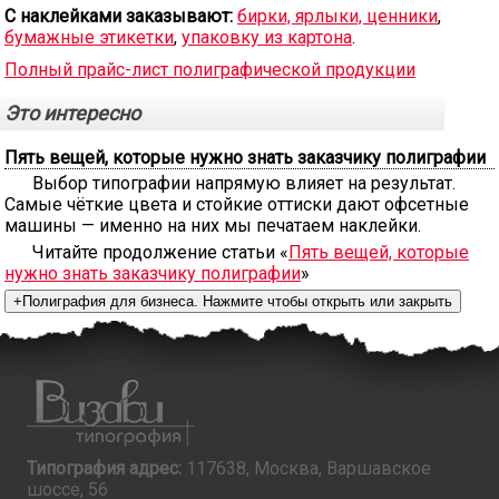
С наклейками заказывают:
бирки, ярлыки, ценники
,
бумажные этикетки
,
упаковку из картона
.
Полный прайс-лист полиграфической продукции
Это интересно
Пять вещей, которые нужно знать заказчику полиграфии
Выбор типографии напрямую влияет на результат.
Самые чёткие цвета и стойкие оттиски дают офсетные
машины — именно на них мы печатаем наклейки.
Читайте продолжение статьи «
Пять вещей, которые
нужно знать заказчику полиграфии
»
Типография адрес:
117638, Москва, Варшавское
шоссе, 56