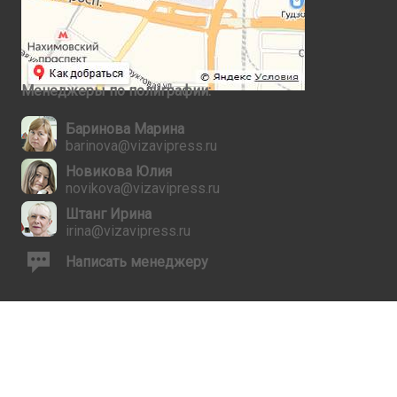
Менеджеры по полиграфии:
Баринова Марина
barinova@vizavipress.ru
Новикова Юлия
novikova@vizavipress.ru
Штанг Ирина
irina@vizavipress.ru
Написать менеджеру