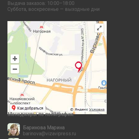
Выдача заказов: 10:00–18:00
Суббота, воскресенье — выходные дни
Менеджеры по полиграфии:
Баринова Марина
barinova@vizavipress.ru