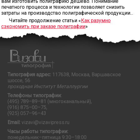
вам изготовить полиграфию дешево. Понимание
печатного процесса и технологии позволяет снизить
затраты на производство полиграфической продукции...
Читайте продолжение статьи «
Как разумно
сэкономить при заказе полиграфии
»
Типография адрес:
117638, Москва, Варшавское
шоссе, 56
проходная Институт Металлургии
Телефоны типографии:
(495) 789–89–81
(многоканальный),
(916) 875–00–75
,
(925) 057–96–43
Email:
vizavi@vizavipress.ru
Часы работы типографии:
понедельник–пятница 9:30–18:00