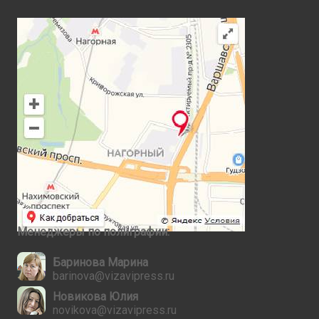
Менеджеры по полиграфии:
Баринова Марина
barinova@vizavipress.ru
Новикова Юлия
novikova@vizavipress.ru