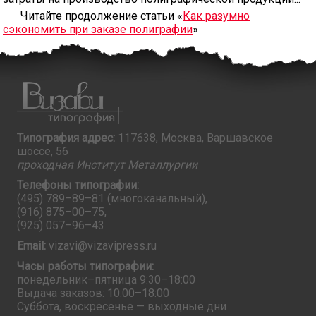
Читайте продолжение статьи «
Как разумно
сэкономить при заказе полиграфии
»
Типография адрес:
117638, Москва, Варшавское
шоссе, 56
проходная Институт Металлургии
Телефоны типографии:
(495) 789–89–81
(многоканальный),
(916) 875–00–75
,
(925) 057–96–43
Email:
vizavi@vizavipress.ru
Часы работы типографии:
понедельник–пятница 9:30–18:00
Выдача заказов: 10:00–18:00
Суббота, воскресенье — выходные дни