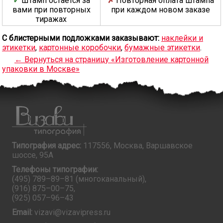
Штамп остаётся за
Повторная оплата штампа
вами при повторных
при каждом новом заказе
тиражах
С блистерными подложками заказывают:
наклейки и
этикетки
,
картонные коробочки
,
бумажные этикетки
.
← Вернуться на страницу «Изготовление картонной
упаковки в Москве»
Типография адрес:
117556, Москва, Варшавское
шоссе, 95А
Телефоны типографии:
(495) 789–89–81
(многоканальный),
(916) 875–00–75
,
(925) 057–96–43
Email:
vizavi@vizavipress.ru