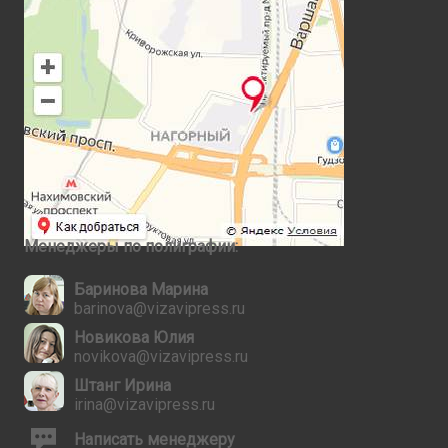
Менеджеры по полиграфии:
Баринова Марина
barinova@vizavipress.ru
Новикова Юлия
novikova@vizavipress.ru
Штанг Ирина
irina@vizavipress.ru
Написать менеджеру