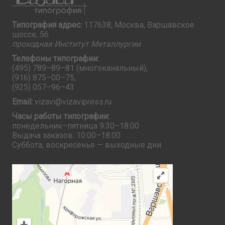
Типография адрес:
117638, Москва, Варшавское
шоссе, 56
проходная Институт Металлургии
Телефоны типографии:
(495) 789–89–81
(многоканальный),
(916) 875–00–75
,
(925) 057–96–43
Email:
vizavi@vizavipress.ru
Часы работы типографии:
понедельник–пятница 9:30–18:00
Выдача заказов: 10:00–18:00
Суббота, воскресенье — выходные дни