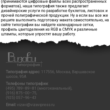
(принимаются цифровые файлы всех распространенных
форматов), наша типография также предлагает
дизайнерские услуги по разработке буклетов, листовок и
прочей полиграфической продукции. Ну а если вы все же
решите выполнить подготовку макета самостоятельно, на
сайте типографии вы найдете календарные сетки,
профиль цветоделения из RGB в CMYK и различные
штампы, которые упростят вашу работу.
Типография адрес:
117556, Москва, Варшавское
шоссе, 95А
Телефоны типографии:
(495) 789–89–81
(многоканальный),
(916) 875–00–75
,
(925) 057–96–43
Email:
vizavi@vizavipress.ru